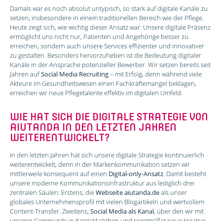
Damals war es noch absolut untypisch, so stark auf digitale Kanäle zu
setzen, insbesondere in einem traditionellen Bereich wie der Pflege.
Heute zeigt sich, wie wichtig dieser Ansatz war: Unsere digitale Präsenz
ermöglicht uns nicht nur, Patienten und Angehörige besser zu
erreichen, sondern auch unsere Services effizienter und innovativer
zu gestalten. Besonders hervorzuheben ist die Bedeutung digitaler
Kanäle in der Ansprache potenzieller Bewerber. Wir setzen bereits seit
Jahren auf
Social Media Recruiting
– mit Erfolg, denn während viele
Akteure im Gesundheitswesen einen Fachkräftemangel beklagen,
erreichen wir neue Pflegetalente effektiv im digitalen Umfeld.
WIE HAT SICH DIE DIGITALE STRATEGIE VON
AIUTANDA IN DEN LETZTEN JAHREN
WEITERENTWICKELT?
In den letzten Jahren hat sich unsere digitale Strategie kontinuierlich
weiterentwickelt, denn in der Markenkommunikation setzen wir
mittler­weile konsequent auf einen
Digital-only-Ansatz
. Damit besteht
unsere moderne Kommunikationsinfrastruktur aus lediglich drei
zentralen Säulen: Erstens, die
Webseite aiutanda.de
als unser
globales Unternehmensprofil mit vielen Blogartikeln und wertvollem
Content-Transfer. Zweitens,
Social Media als Kanal
, über den wir mit
unserer Community in Kontakt stehen und regelmäßig neue kreative