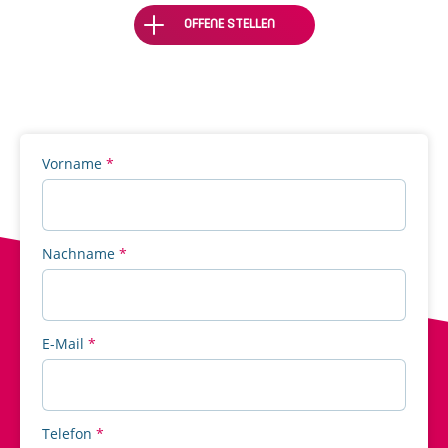
OFFENE STELLEN
Bitte
Vorname
*
lasse
dieses
Feld
leer.
Nachname
*
E-Mail
*
Telefon
*