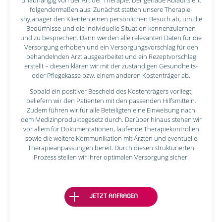
unabhängig von der Art der Therapie. Der genaue Ablauf sieht
folgendermaßen aus: Zunächst statten unsere Therapie­­
shy;anager den Klienten einen persönlichen Besuch ab, um die
Bedürfnisse und die individuelle Situation kennenzulernen
und zu besprechen. Dann werden alle relevanten Daten für die
Versorgung erhoben und ein Versorgungsvorschlag für den
behandelnden Arzt ausgearbeitet und ein Rezeptvorschlag
erstellt – diesen klären wir mit der zuständigen Gesundheits-
oder Pflegekasse bzw. einem anderen Kostenträger ab.
Sobald ein positiver Bescheid des Kostenträgers vorliegt,
beliefern wir den Patienten mit den passenden Hilfsmitteln.
Zudem führen wir für alle Beteiligten eine Einweisung nach
dem Medizinproduktegesetz durch. Darüber hinaus stehen wir
vor allem für Dokumentationen, laufende Therapiekontrollen
sowie die weitere Kommunikation mit Ärzten und eventuelle
Therapieanpassungen bereit. Durch diesen strukturierten
Prozess stellen wir Ihrer optimalen Versorgung sicher.
JETZT ANFRAGEN