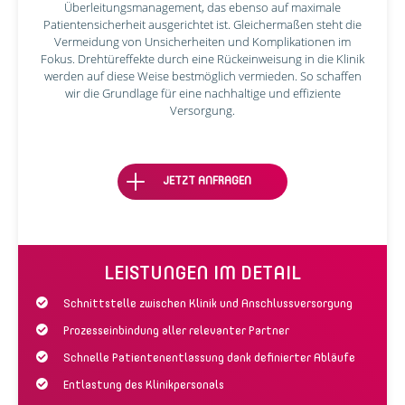
Überleitungsmanagement, das ebenso auf maximale
Patientensicherheit ausgerichtet ist. Gleichermaßen steht die
Vermeidung von Unsicherheiten und Komplikationen im
Fokus. Drehtüreffekte durch eine Rückeinweisung in die Klinik
werden auf diese Weise bestmöglich vermieden. So schaffen
wir die Grundlage für eine nachhaltige und effiziente
Versorgung.
JETZT ANFRAGEN
LEISTUNGEN IM DETAIL
Schnittstelle zwischen Klinik und Anschlussversorgung
Prozesseinbindung aller relevanter Partner
Schnelle Patientenentlassung dank definierter Abläufe
Entlastung des Klinikpersonals